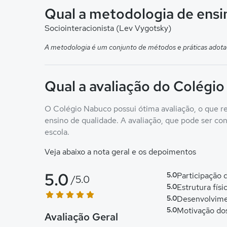
Qual a metodologia de ens
Sociointeracionista (Lev Vygotsky)
A metodologia é um conjunto de métodos e práticas adota
Qual a avaliação do Colégi
O Colégio Nabuco possui ótima avaliação, o que r
ensino de qualidade. A avaliação, que pode ser conf
escola.
Veja abaixo a nota geral e os depoimentos
5.0
5.0
Participação
/5.0
5.0
Estrutura físi
5.0
Desenvolvime
5.0
Motivação do
Avaliação Geral