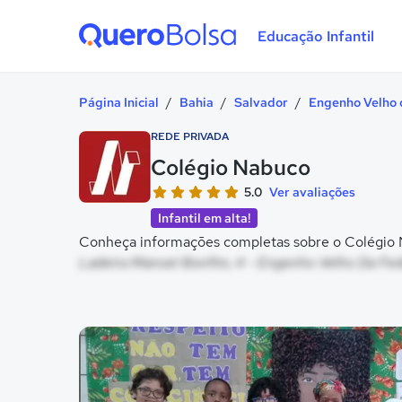
Educação Infantil
Quero Bolsa
Página Inicial
/
Bahia
/
Salvador
/
Engenho Velho 
REDE PRIVADA
Colégio Nabuco
5.0
Ver avaliações
Infantil em alta!
Conheça informações completas sobre o Colégio N
Ladeira Manoel Bonfim, 4 - Engenho Velho Da Fed
Galeria de imagem