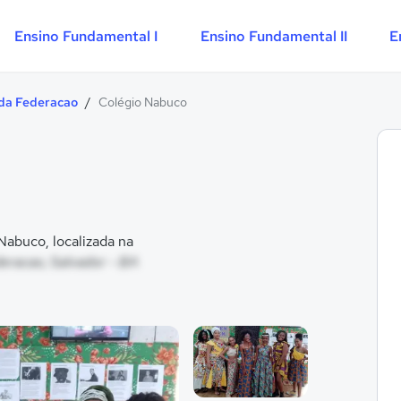
Ensino Fundamental I
Ensino Fundamental II
E
da Federacao
/
Colégio Nabuco
abuco, localizada na
eracao, Salvador - BA