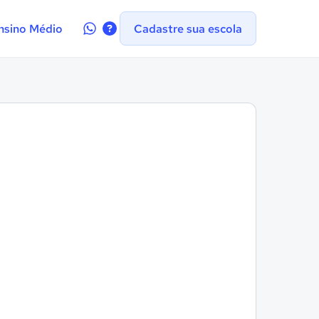
Contate-
nsino Médio
Cadastre sua escola
nos
no
WhatsApp