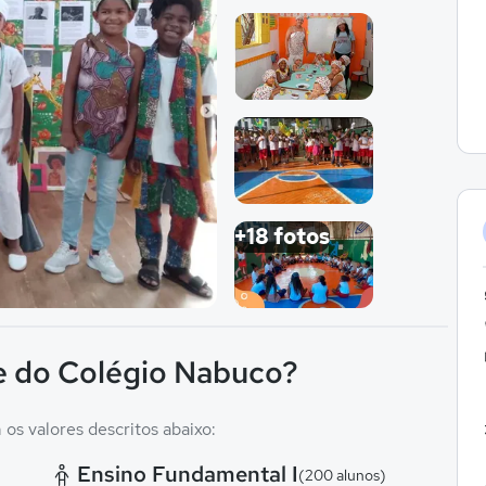
Imagem 1
Imagem 2
Imagem 3
+18 fotos
Imagem 4
e do Colégio Nabuco?
os valores descritos abaixo:
Ensino Fundamental I
(200 alunos)