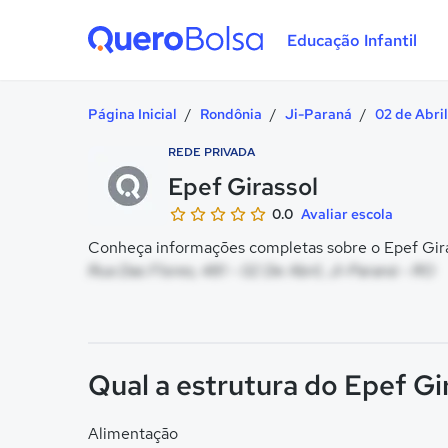
Educação Infantil
Quero Bolsa
Página Inicial
/
Rondônia
/
Ji-Paraná
/
02 de Abril
REDE PRIVADA
Epef Girassol
0.0
Avaliar escola
Conheça informações completas sobre o Epef Giras
Rua Das Flores, 481 - 02 De Abril, Ji-Paraná - RO
Qual a estrutura do Epef Gi
Alimentação