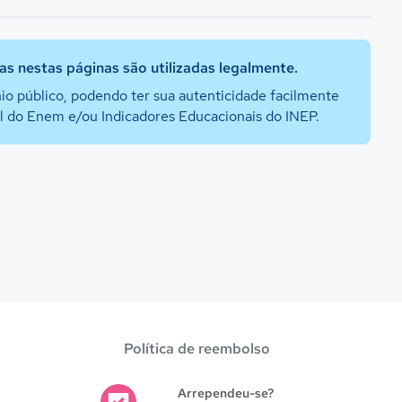
s nestas páginas são utilizadas legalmente.
io público, podendo ter sua autenticidade facilmente
al do Enem e/ou Indicadores Educacionais do INEP.
Política de reembolso
Arrependeu-se?