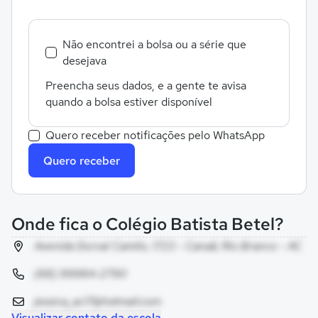
Não encontrei a bolsa ou a série que
desejava
Preencha seus dados, e a gente te avisa
quando a bolsa estiver disponível
Quero receber notificações pelo WhatsApp
Quero receber
Onde fica o Colégio Batista Betel?
Avenida Durval Camilo, 1723 - Canaã, Rio Branco - AC
(68) 99984-2790
jessica_ac17@hotmail.com
Visualizar contato da escola