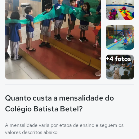
Imagem 2
Imagem 3
+4 fotos
Imagem principal da galeria
Imagem 4
Quanto custa a mensalidade do
Colégio Batista Betel?
A mensalidade varia por etapa de ensino e seguem os
valores descritos abaixo: