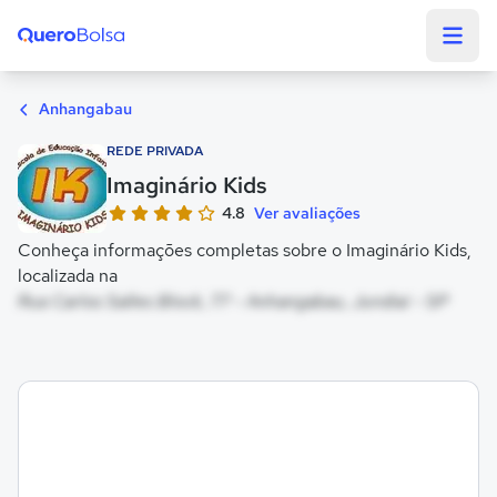
Quero Bolsa
Anhangabau
REDE PRIVADA
Imaginário Kids
4.8
Ver avaliações
Conheça informações completas sobre o Imaginário Kids,
localizada na
Rua Carlos Salles Block, 77 - Anhangabau, Jundiaí - SP