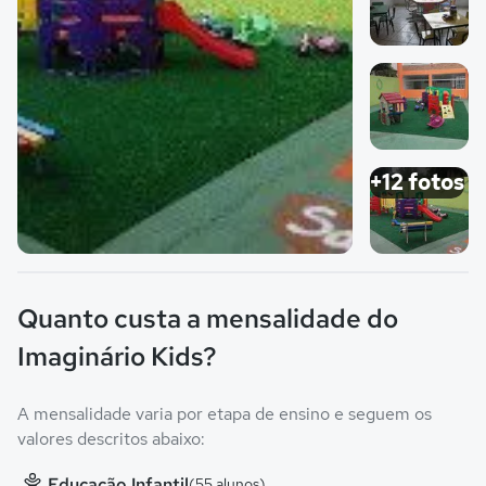
Imagem 2
Imagem 3
+12 fotos
Imagem principal da galeria
Imagem 4
Quanto custa a mensalidade do
Imaginário Kids?
A mensalidade varia por etapa de ensino e seguem os
valores descritos abaixo:
Educação Infantil
(55 alunos)