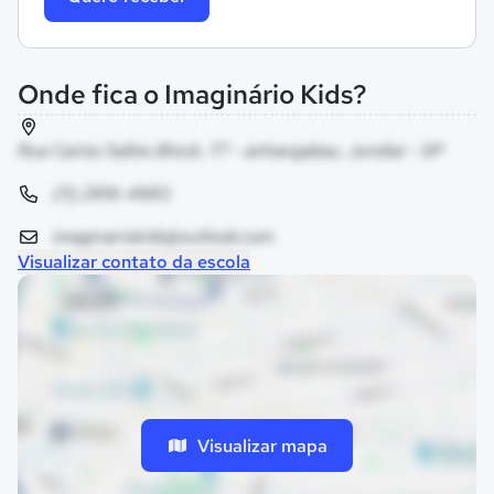
Onde fica o Imaginário Kids?
Rua Carlos Salles Block, 77 - anhangabau, Jundiaí - SP
(11) 2816-4983
imaginariokids@outlook.com
Visualizar contato da escola
Visualizar mapa