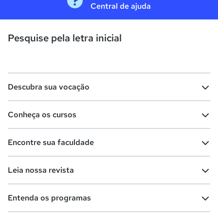
Central de ajuda
Pesquise pela letra inicial
Descubra sua vocação
Conheça os cursos
Teste vocacional
Lista de profissões
Encontre sua faculdade
Salários na sua região
Lista de cursos
Cursos de graduação
Leia nossa revista
Cursos de pós-graduação
Cursos livres
Lista de faculdades
Faculdades na sua cidade
Entenda os programas
Cursos técnicos
Cursos a distância (EaD)
Comunidade Quero
Vestibular e Enem
Dicas e curiosidades