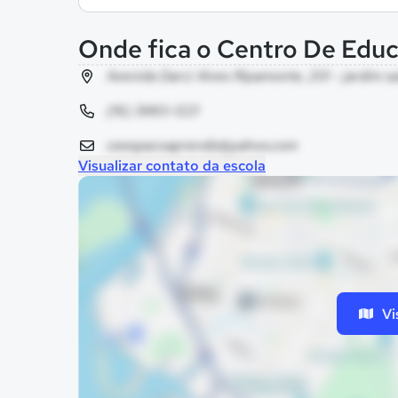
Onde fica o Centro De Edu
Avenida Darci Alves Ripamonte, 201 - jardim sa
(16) 3983-1221
ceespacoaprendiz@yahoo.com
Visualizar contato da escola
Vi