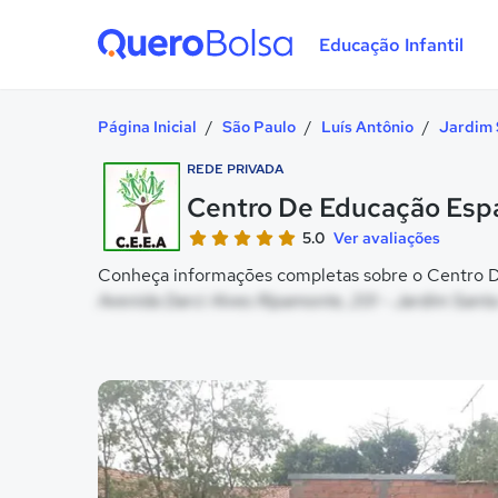
Educação Infantil
Quero Bolsa
Página Inicial
/
São Paulo
/
Luís Antônio
/
Jardim 
REDE PRIVADA
Centro De Educação Esp
5.0
Ver avaliações
Conheça informações completas sobre o Centro De
Avenida Darci Alves Ripamonte, 201 - Jardim Santa
Galeria de imagem