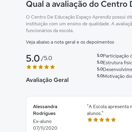
Qual a avaliação do Centro
O Centro De Educação Espaço Aprendiz possui ótim
instituição com um ensino de qualidade. A avaliação
funcionários da escola.
Veja abaixo a nota geral e os depoimentos
5.0
5.0
Participação
/5.0
5.0
Estrutura físi
5.0
Desenvolvime
5.0
Motivação do
Avaliação Geral
Alessandra
"A Escola apresenta
Rodrigues
alunos."
Ex-aluno
07/11/2020