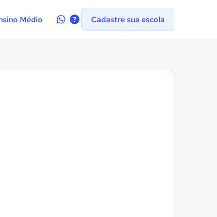
Contate-
nsino Médio
Cadastre sua escola
nos
no
WhatsApp