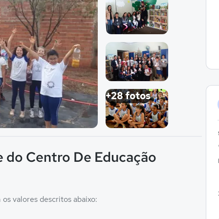
Imagem 1
Imagem 2
Imagem 3
+28 fotos
Imagem 4
e do Centro De Educação
os valores descritos abaixo: