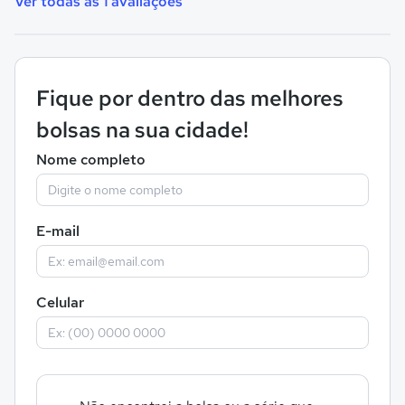
Ver todas as 1 avaliações
Fique por dentro das melhores
bolsas na sua cidade!
Nome completo
E-mail
Celular