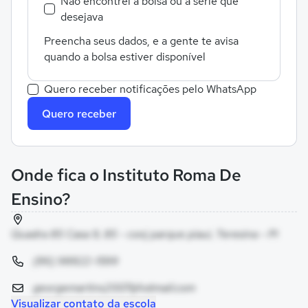
Não encontrei a bolsa ou a série que
desejava
Preencha seus dados, e a gente te avisa
quando a bolsa estiver disponível
Quero receber notificações pelo WhatsApp
Quero receber
Onde fica o Instituto Roma De
Ensino?
Quadra 85 Casa 9, 85 - conj parque piaui, Teresina - PI
(86) 98822-1599
georgemartins2007@hotmail.com
Visualizar contato da escola