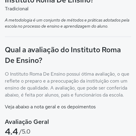
Tradicional
A metodologia é um conjunto de métodos e práticas adotados pela
escola no processo de ensino e aprendizagem do aluno.
Qual a avaliação do Instituto Roma
De Ensino?
O Instituto Roma De Ensino possui ótima avaliação, o que
reflete o preparo e a preocupação da instituição com um
ensino de qualidade. A avaliação, que pode ser conferida
abaixo, é feita por alunos, pais e funcionários da escola.
Veja abaixo a nota geral e os depoimentos
Avaliação Geral
4.4
/5.0