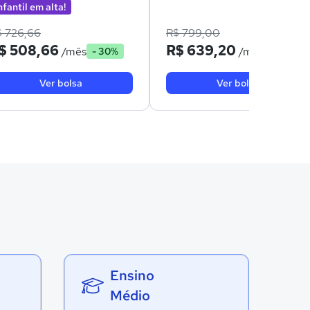
nfantil em alta!
$ 726,66
R$ 799,00
$ 508,66
R$ 639,20
/mês
/mês
- 30%
- 20%
Ver bolsa
Ver bolsa
Ensino
Médio