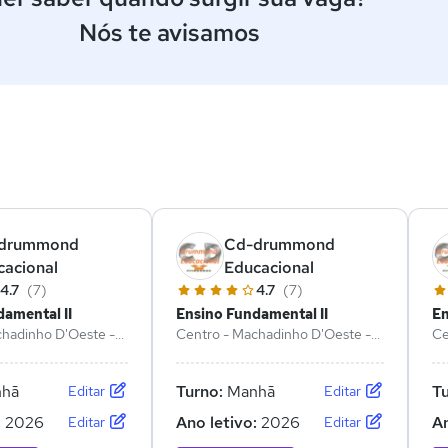
Nós te avisamos
ê
drummond
Cd-drummond
cacional
Educacional
4.7
(7)
4.7
(7)
amental II
Ensino Fundamental II
En
chadinho D'Oeste -
Centro - Machadinho D'Oeste -
Ce
RO
R
hã
Turno:
Manhã
T
Editar
Editar
:
2026
Ano letivo:
2026
An
Editar
Editar