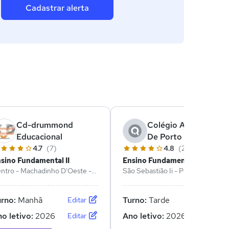
Cadastrar alerta
Cd-drummond
Colégio Adventista
Educacional
De Porto Velho
4.7
(7)
4.8
(2)
sino Fundamental II
Ensino Fundamental II
ntro - Machadinho D'Oeste -
São Sebastião Ii - Porto Velho -
O
RO
urno:
Manhã
Turno:
Tarde
Editar
Editar
o letivo:
2026
Ano letivo:
2026
Editar
Editar