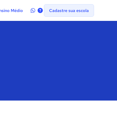
Contate-
nsino Médio
Cadastre sua escola
nos
no
WhatsApp