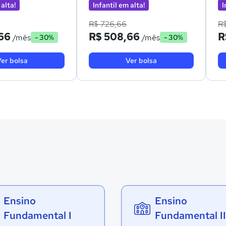
 alta!
Infantil em alta!
I
R$ 726,66
R
66
R$ 508,66
R
/mês
/mês
- 30%
- 30%
er bolsa
Ver bolsa
Ensino
Ensino
Fundamental I
Fundamental II