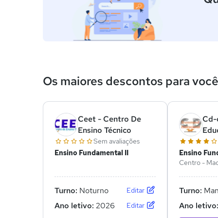
Os maiores descontos para voc
Ceet - Centro De
Cd-
Ensino Técnico
Edu
Sem avaliações
Ensino Fundamental II
Ensino Fund
Centro - Ma
RO
Turno:
Noturno
Turno:
Man
Editar
Ano letivo:
2026
Ano letivo
Editar