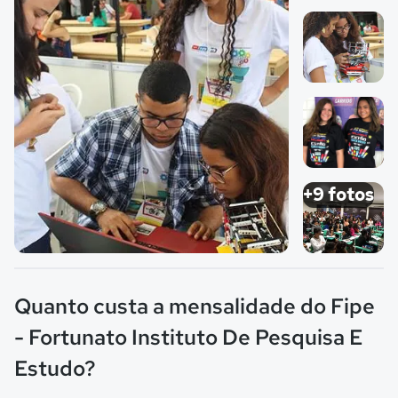
Imagem 1
Imagem 2
Imagem 3
+9 fotos
Imagem principal da galeria
Imagem 4
Quanto custa a mensalidade do Fipe
- Fortunato Instituto De Pesquisa E
Estudo?