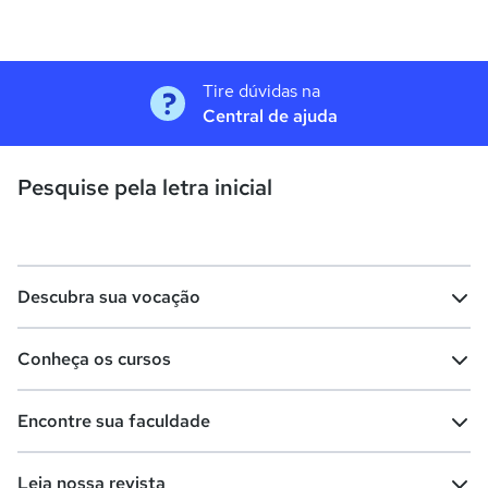
Tire dúvidas na
Central de ajuda
Pesquise pela letra inicial
Descubra sua vocação
Conheça os cursos
Teste vocacional
Lista de profissões
Encontre sua faculdade
Salários na sua região
Lista de cursos
Cursos de graduação
Leia nossa revista