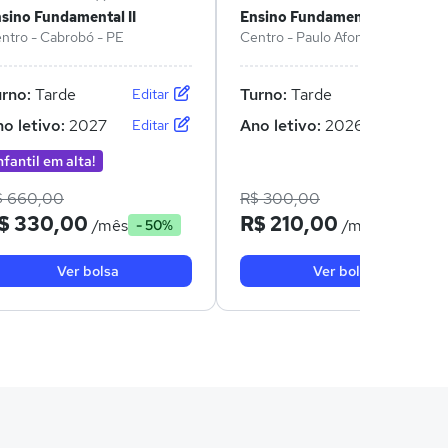
sino Fundamental II
Ensino Fundamental II
ntro - Cabrobó - PE
Centro - Paulo Afonso - BA
urno:
Tarde
Turno:
Tarde
Editar
Editar
o letivo:
2027
Ano letivo:
2026
Editar
Editar
nfantil em alta!
$ 660,00
R$ 300,00
$ 330,00
R$ 210,00
/mês
/mês
- 50%
- 30%
Ver bolsa
Ver bolsa