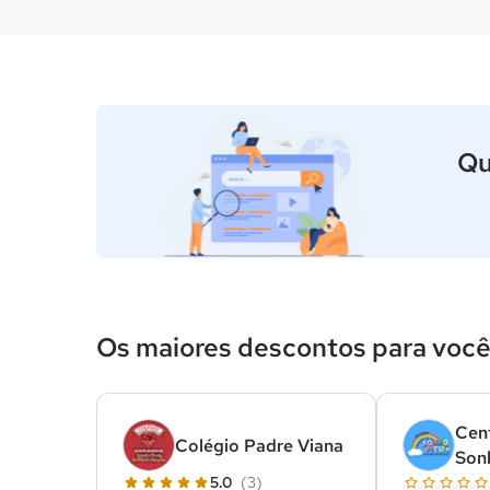
Qu
Os maiores descontos para voc
Cen
Colégio Padre Viana
Son
5.0
(3)