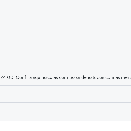
 124,00. Confira aqui escolas com bolsa de estudos com as me
es avaliadas em
Floresta
.