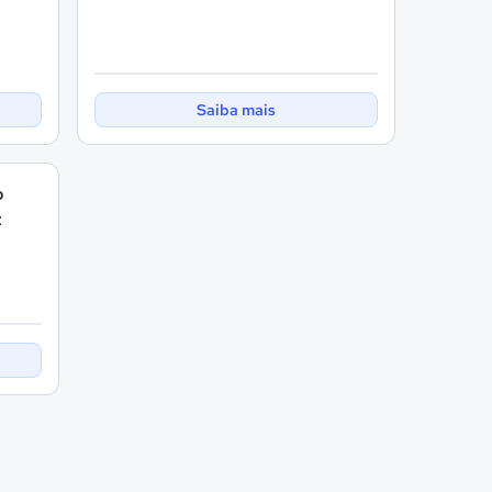
Saiba mais
o
z