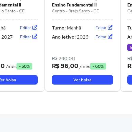
amental II
Ensino Fundamental II
En
ejo Santo - CE
Centro - Brejo Santo - CE
Ce
hã
Turno:
Manhã
T
Editar
Editar
:
2027
Ano letivo:
2026
An
Editar
Editar
I
R$ 240,00
R
00
R$ 96,00
R
/mês
/mês
- 50%
- 60%
er bolsa
Ver bolsa