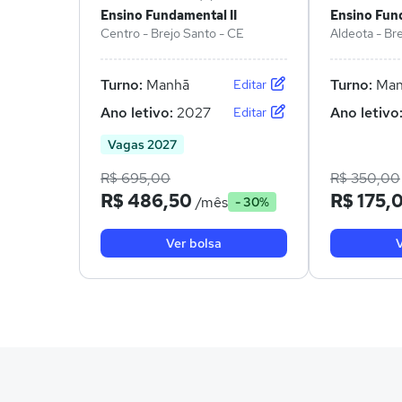
Ensino Fundamental II
Ensino Fund
Centro - Brejo Santo - CE
Aldeota - Br
Turno:
Manhã
Turno:
Man
Editar
Ano letivo:
2027
Ano letivo
Editar
Vagas 2027
R$ 695,00
R$ 350,00
R$ 486,50
R$ 175,
/mês
- 30%
Ver bolsa
V