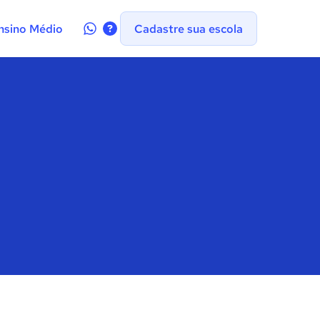
Contate-
nsino Médio
Cadastre sua escola
nos
no
WhatsApp