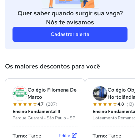
Quer saber quando surgir sua vaga?
Nós te avisamos
Cadastrar alerta
Os maiores descontos para você
Colégio Filomena De
Colégio Obje
Marco
Hortolândia (
Educacional
4.7
(207)
4.8
(13)
Inovação)
Ensino Fundamental II
Ensino Fundamental II
Parque Guarani - São Paulo - SP
Loteamento Remanso
Campineiro - Hortolândi
Turno:
Tarde
Turno:
Tarde
Editar