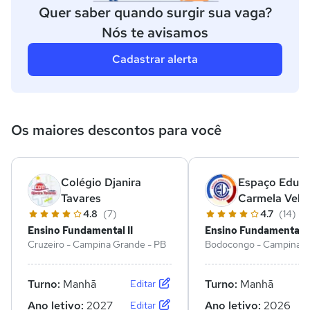
Quer saber quando surgir sua vaga?
Nós te avisamos
Cadastrar alerta
Os maiores descontos para você
Colégio Djanira
Espaço Educa
Tavares
Carmela Velo
4.8
(7)
4.7
(14)
Ensino Fundamental II
Ensino Fundamental II
Cruzeiro - Campina Grande - PB
Bodocongo - Campina G
PB
Turno:
Manhã
Turno:
Manhã
Editar
Ano letivo:
2027
Ano letivo:
2026
Editar