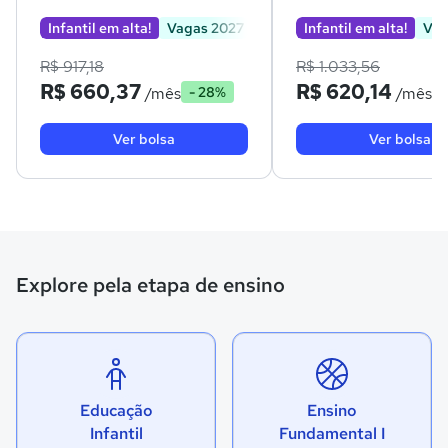
Infantil em alta!
Vagas 2027
Infantil em alta!
Vag
R$ 917,18
R$ 1.033,56
R$ 660,37
R$ 620,14
/mês
/mês
- 28%
-
Ver bolsa
Ver bolsa
Explore pela etapa de ensino
Educação
Ensino
Infantil
Fundamental I