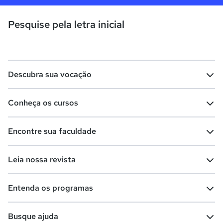
Pesquise pela letra inicial
Descubra sua vocação
Conheça os cursos
Teste vocacional
Lista de profissões
Encontre sua faculdade
Salários na sua região
Lista de cursos
Cursos de graduação
Leia nossa revista
Cursos de pós-graduação
Cursos livres
Lista de faculdades
Faculdades na sua cidade
Entenda os programas
Cursos técnicos
Cursos a distância (EaD)
Comunidade Quero
Vestibular e Enem
Dicas e curiosidades
Escolas
Cursos gratuitos
Busque ajuda
Profissões
Pós-graduação