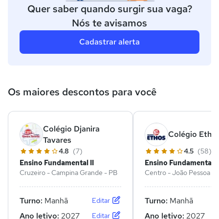
Quer saber quando surgir sua vaga?
Nós te avisamos
Cadastrar alerta
Os maiores descontos para você
Colégio Djanira
Colégio Etho
Tavares
4.8
(7)
4.5
(58)
Ensino Fundamental II
Ensino Fundamental II
Cruzeiro - Campina Grande - PB
Centro - João Pessoa - 
Turno:
Manhã
Turno:
Manhã
Editar
Ano letivo:
2027
Ano letivo:
2027
Editar