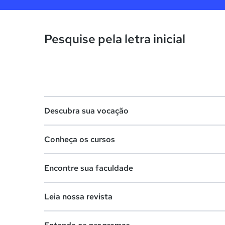
Pesquise pela letra inicial
Descubra sua vocação
Conheça os cursos
Teste vocacional
Encontre sua faculdade
Lista de profissões
Lista de cursos
Salários na sua região
Leia nossa revista
Cursos de graduação
Lista de faculdades
Cursos de pós-graduação