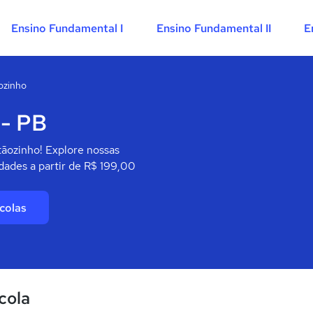
Ensino Fundamental I
Ensino Fundamental II
E
ozinho
 - PB
tãozinho! Explore nossas
dades a partir de R$ 199,00
colas
cola