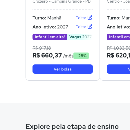
Cruzeiro - Campina Grande - PB
Centro - Joã
Turno:
Manhã
Turno:
Man
Editar
Ano letivo:
2027
Ano letivo
Editar
Infantil em alta!
Vagas 2027
Infantil em
R$ 917,18
R$ 1.033,5
R$ 660,37
R$ 620,
/mês
- 28%
Ver bolsa
V
Explore pela etapa de ensino