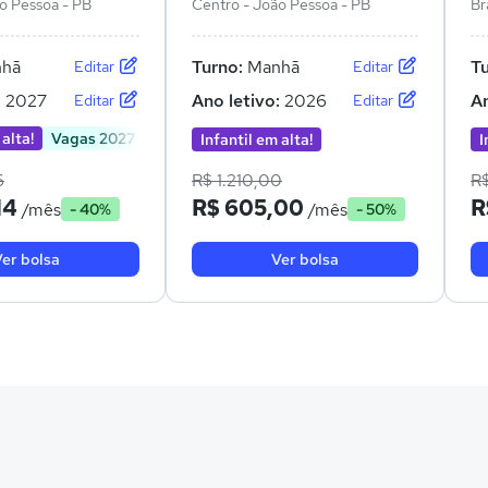
o Pessoa - PB
Centro - João Pessoa - PB
Br
hã
Turno:
Manhã
T
Editar
Editar
:
2027
Ano letivo:
2026
An
Editar
Editar
 alta!
Vagas 2027
Infantil em alta!
I
6
R$ 1.210,00
R
14
R$ 605,00
R
/mês
/mês
- 40%
- 50%
er bolsa
Ver bolsa