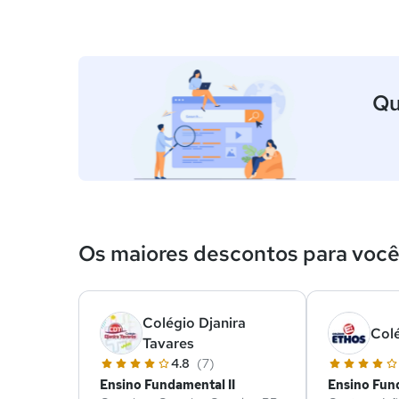
Qu
Os maiores descontos para voc
Colégio Djanira
Col
Tavares
4.8
(7)
Ensino Fundamental II
Ensino Fund