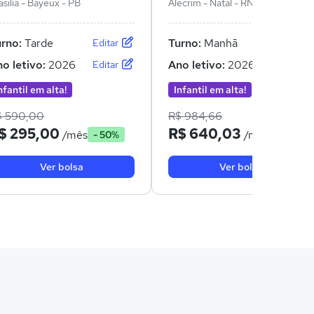
asilia - Bayeux - PB
Alecrim - Natal - RN
urno:
Tarde
Turno:
Manhã
Editar
Editar
o letivo:
2026
Ano letivo:
2026
Editar
Editar
nfantil em alta!
Infantil em alta!
$ 590,00
R$ 984,66
$ 295,00
R$ 640,03
/mês
/mês
- 50%
- 35%
Ver bolsa
Ver bolsa