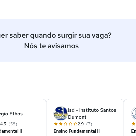
er saber quando surgir sua vaga?
Nós te avisamos
ê
Isd - Instituto Santos
égio Ethos
Dumont
4.5
(58)
2.9
(7)
amental II
Ensino Fundamental II
En