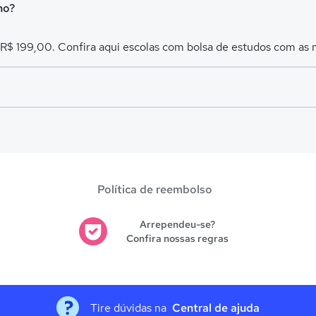
ho?
 R$ 199,00. Confira aqui escolas com bolsa de estudos com as
es avaliadas em
Sertãozinho
.
Política de reembolso
Arrependeu-se?
Confira nossas regras
Tire dúvidas na
Central de ajuda