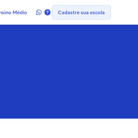
Contate-
nsino Médio
Cadastre sua escola
nos
no
WhatsApp