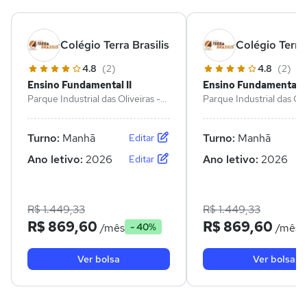
Colégio Terra Brasilis
Colégio Terra 
4.8
(2)
4.8
(2)
Ensino Fundamental II
Ensino Fundamental II
Parque Industrial das Oliveiras -
Parque Industrial das Oli
Taboão da Serra - SP
Taboão da Serra - SP
Turno:
Manhã
Turno:
Manhã
Editar
Ano letivo:
2026
Ano letivo:
2026
Editar
R$ 1.449,33
R$ 1.449,33
R$ 869,60
R$ 869,60
/mês
/mês
- 40%
Ver bolsa
Ver bolsa