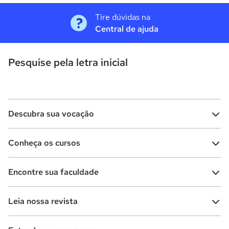
Tire dúvidas na
Central de ajuda
Pesquise pela letra inicial
Descubra sua vocação
Conheça os cursos
Teste vocacional
Lista de profissões
Encontre sua faculdade
Salários na sua região
Lista de cursos
Cursos de graduação
Leia nossa revista
Cursos de pós-graduação
Cursos livres
Lista de faculdades
Faculdades na sua cidade