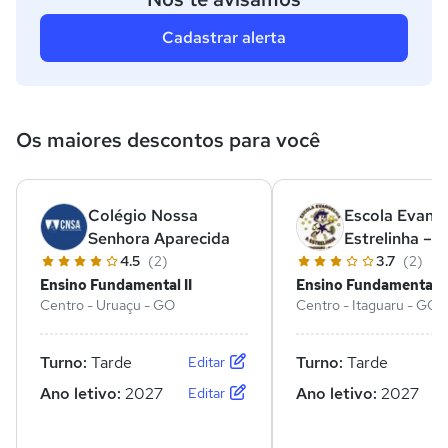
Cadastrar alerta
Os maiores descontos para você
Colégio Nossa
Escola Evangé
Senhora Aparecida
Estrelinha – 
I
4.5
(2)
3.7
(2)
Ensino Fundamental II
Ensino Fundamental II
Centro - Uruaçu - GO
Centro - Itaguaru - GO
Turno:
Tarde
Turno:
Tarde
Editar
Ano letivo:
2027
Ano letivo:
2027
Editar