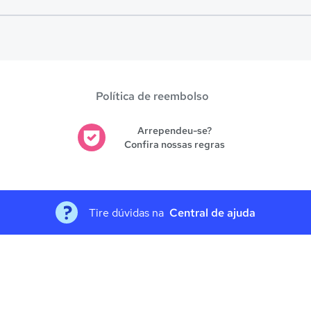
es avaliadas em
Vilhena
.
Política de reembolso
Arrependeu-se?
Confira nossas regras
Tire dúvidas na
Central de ajuda