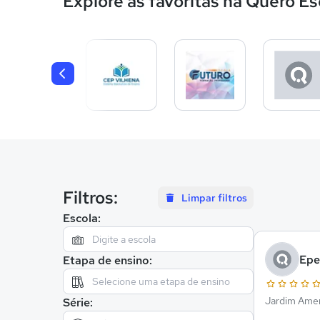
Explore as favoritas na Quero Es
Filtros:
Limpar filtros
Escola:
Epe
Etapa de ensino:
Jardim Amer
Série: