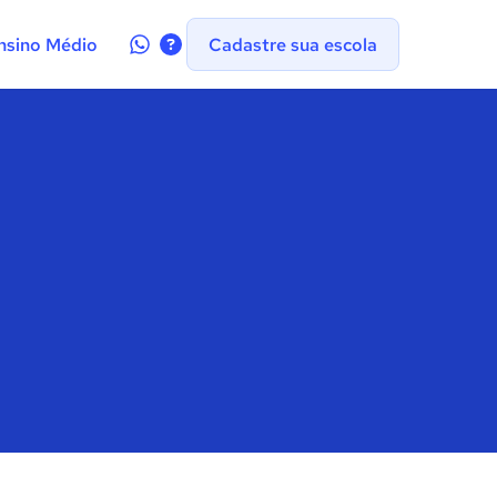
Contate-
nsino Médio
Cadastre sua escola
nos
no
WhatsApp