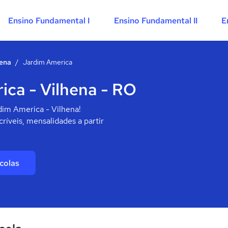
Ensino Fundamental I
Ensino Fundamental II
E
hena
/
Jardim America
ica - Vilhena - RO
dim America - Vilhena!
ríveis, mensalidades a partir
colas