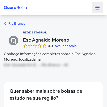
Quero Bolsa
Rio Branco
REDE ESTADUAL
Esc Agnaldo Moreno
0.0
Avaliar escola
Conheça informações completas sobre o Esc Agnaldo
Moreno, localizada na
Estr Quixada Km 8, - , Rio Branco - AC
Quer saber mais sobre bolsas de
estudo na sua região?