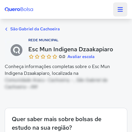
Quero Bolsa
São Gabriel da Cachoeira
REDE MUNICIPAL
Esc Mun Indigena Dzaakapiaro
0.0
Avaliar escola
Conheça informações completas sobre o Esc Mun
Indigena Dzaakapiaro, localizada na
Comunidade Aracu- Cachoeira, - , São Gabriel da
Cachoeira - AM
Quer saber mais sobre bolsas de
estudo na sua região?