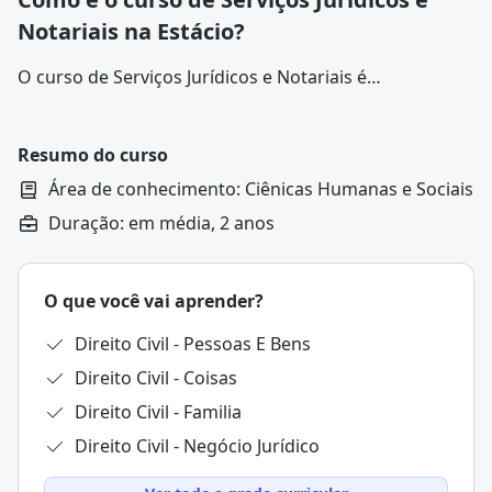
Notariais na Estácio?
O curso de Serviços Jurídicos e Notariais é
disponibilizado como um curso de graduação,
ofertado nas modalidades presencial, semipresencial
e a distância (EaD), e duração média de quatro
Resumo do curso
semestres (dois anos) ao estudante.
Área de conhecimento: Ciênicas Humanas e Sociais
Duração: em média, 2 anos
O que você vai aprender?
Direito Civil - Pessoas E Bens
Direito Civil - Coisas
Direito Civil - Familia
Direito Civil - Negócio Jurídico