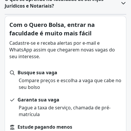
Jurídicos e Notariais?
O curso de Serviços Jurídicos e Notariais é
Com o Quero Bolsa, entrar na
disponibilizado como um curso de graduação,
faculdade é muito mais fácil
ofertado nas modalidades presencial, semipresencial
e a distância (EaD), e duração média de quatro
Cadastre-se e receba alertas por e-mail e
semestres (dois anos) ao estudante.
WhatsApp assim que chegarem novas vagas do
De acordo com as ofertas presentes na Quero Bolsa, a
seu interesse.
formação em Serviços Jurídicos e Notariais poderá ser
realizada entre o período entre um e dois anos ou
Busque sua vaga
período superior aos dois anos para a conclusão.
Compare preços e escolha a vaga que cabe no
O objetivo deste curso, ligado às áreas de Direito e
seu bolso
Administração, é a habilitação de profissionais em
atividades de apoio técnico-administrativo em diversas
Garanta sua vaga
organizações, como cartórios e escritórios jurídicos.
Pague a taxa de serviço, chamada de pré-
Com a formação em cursos superiores de tecnologia
matrícula
(tecnológicos), o profissional obtém a especialização
de forma mais rápida/dinâmica em instituições de
Estude pagando menos
ensino.