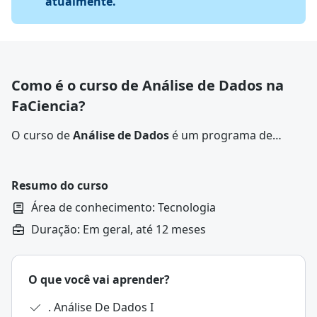
atualmente.
Como é o curso de Análise de Dados na
FaCiencia?
O curso de
Análise de Dados
é um programa de
ensino superior que capacita profissionais a coletar,
processar e interpretar grandes volumes de
informações, transformando dados em recursos para
Resumo do curso
a tomada de decisões.
Área de conhecimento: Tecnologia
Duração: Em geral, até 12 meses
O que você vai aprender?
. Análise De Dados I