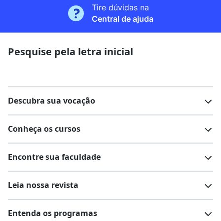
Tire dúvidas na
Central de ajuda
Pesquise pela letra inicial
Descubra sua vocação
Conheça os cursos
Teste vocacional
Lista de profissões
Encontre sua faculdade
Salários na sua região
Lista de cursos
Cursos de graduação
Leia nossa revista
Cursos de pós-graduação
Cursos livres
Lista de faculdades
Faculdades na sua cidade
Entenda os programas
Cursos técnicos
Cursos a distância (EaD)
Comunidade Quero