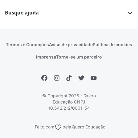
Vestibular e Enem
Dicas e curiosidades
Escolas
Cursos gratuitos
Busque ajuda
Profissões
Pós-graduação
Notas de corte
Enem
Idiomas
Cursos técnicos
Manual do Enem
Sisu
Sobre o Quero Bolsa
Primeiros passos
Termos e Condições
Aviso de privacidade
Política de cookies
Escolas
Prouni
Fies
Reembolso e cancelamento
Financeiro e regras
Imprensa
Torne-se um parceiro
Pronatec
Sisutec
Atendimento e suporte
Matrícula e validação
Encceja
Vs Mais Estudo/Neora
Educa Brasil
© Copyright 2026 - Quero
Educação
CNPJ
10.542.212/0001-54
Feito com
pela
Quero Educação