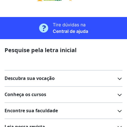
Tire dúvidas na
Central de ajuda
Pesquise pela letra inicial
Descubra sua vocação
Conheça os cursos
Teste vocacional
Lista de profissões
Encontre sua faculdade
Salários na sua região
Lista de cursos
Cursos de graduação
Leia nossa revista