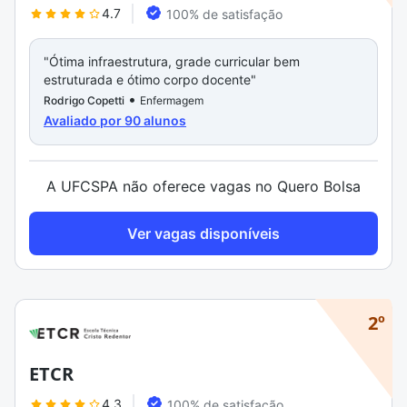
4.7
100% de satisfação
"Ótima infraestrutura, grade curricular bem
"Estrut
estruturada e ótimo corpo docente"
equipad
•
Rodrigo Copetti
Enfermagem
Vanessa
Avaliado por 90 alunos
A UFCSPA não oferece vagas no Quero Bolsa
Ver vagas disponíveis
2º
ETCR
4.3
100% de satisfação