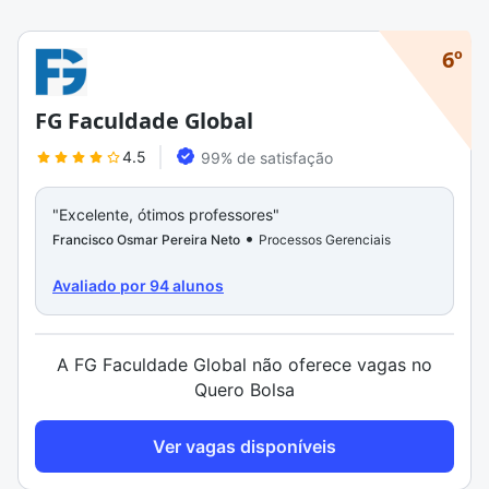
6º
FG Faculdade Global
4.5
99% de satisfação
"Excelente, ótimos professores"
"Abriu 
•
troca 
Francisco Osmar Pereira Neto
Processos Gerenciais
Elton C
Avaliado por 94 alunos
A FG Faculdade Global não oferece vagas no
Quero Bolsa
Ver vagas disponíveis