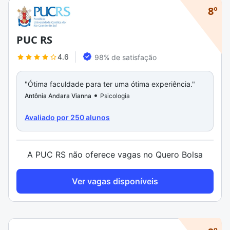
8º
PUC RS
4.6
98% de satisfação
"Ótima faculdade para ter uma ótima experiência."
"Estrut
•
Locali
Antônia Andara Vianna
Psicologia
Natasha
Avaliado por 250 alunos
A PUC RS não oferece vagas no Quero Bolsa
Ver vagas disponíveis