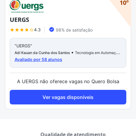
10º
UERGS
4.3
98% de satisfação
"UERGS"
•
Adí Kauan da Cunha dos Santos
Tecnologia em Automação
Avaliado por 58 alunos
Industrial
A UERGS não oferece vagas no Quero Bolsa
Ver vagas disponíveis
Qualidade de atendimento