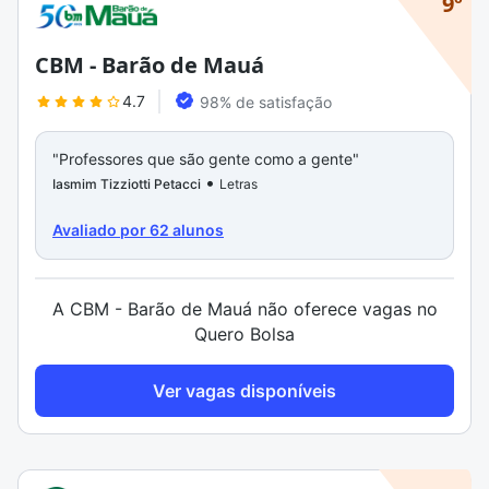
9º
CBM - Barão de Mauá
4.7
98% de satisfação
"Professores que são gente como a gente"
"Corpo 
•
Iasmim Tizziotti Petacci
Letras
Letícia 
Avaliado por 62 alunos
A CBM - Barão de Mauá não oferece vagas no
Quero Bolsa
Ver vagas disponíveis