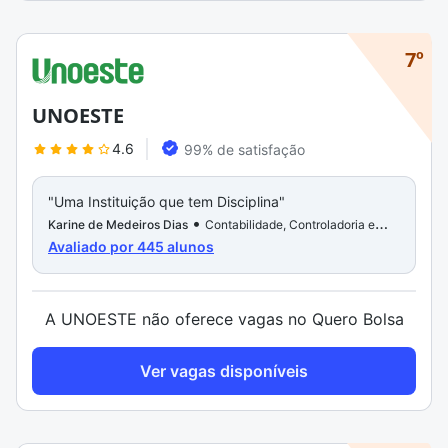
7º
UNOESTE
4.6
99% de satisfação
"Uma Instituição que tem Disciplina"
"Boa c
•
Karine de Medeiros Dias
Contabilidade, Controladoria e
Lorena 
Avaliado por 445 alunos
Auditoria
Tradutor
- Libras
A UNOESTE não oferece vagas no Quero Bolsa
Ver vagas disponíveis