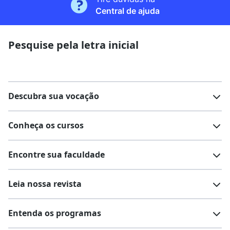
Central de ajuda
Pesquise pela letra inicial
Descubra sua vocação
Conheça os cursos
Teste vocacional
Lista de profissões
Encontre sua faculdade
Salários na sua região
Lista de cursos
Cursos de graduação
Leia nossa revista
Cursos de pós-graduação
Cursos livres
Lista de faculdades
Faculdades na sua cidade
Entenda os programas
Cursos técnicos
Cursos a distância (EaD)
Comunidade Quero
Vestibular e Enem
Dicas e curiosidades