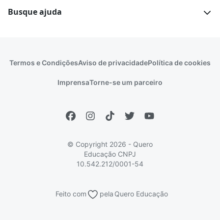
Escolas
Cursos gratuitos
Busque ajuda
Profissões
Pós-graduação
Notas de corte
Enem
Idiomas
Cursos técnicos
Manual do Enem
Sisu
Sobre o Quero Bolsa
Primeiros passos
Termos e Condições
Aviso de privacidade
Política de cookies
Escolas
Prouni
Fies
Reembolso e cancelamento
Financeiro e regras
Imprensa
Torne-se um parceiro
Pronatec
Sisutec
Atendimento e suporte
Matrícula e validação
Encceja
Vs Mais Estudo/Neora
Educa Brasil
© Copyright 2026 - Quero
Educação
CNPJ
10.542.212/0001-54
Feito com
pela
Quero Educação