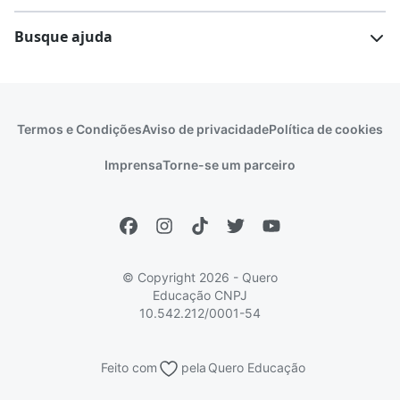
Vestibular e Enem
Dicas e curiosidades
Escolas
Cursos gratuitos
Busque ajuda
Profissões
Pós-graduação
Notas de corte
Enem
Idiomas
Cursos técnicos
Manual do Enem
Sisu
Sobre o Quero Bolsa
Primeiros passos
Termos e Condições
Aviso de privacidade
Política de cookies
Escolas
Prouni
Fies
Reembolso e cancelamento
Financeiro e regras
Imprensa
Torne-se um parceiro
Pronatec
Sisutec
Atendimento e suporte
Matrícula e validação
Encceja
Vs Mais Estudo/Neora
Educa Brasil
© Copyright 2026 - Quero
Educação
CNPJ
10.542.212/0001-54
Feito com
pela
Quero Educação