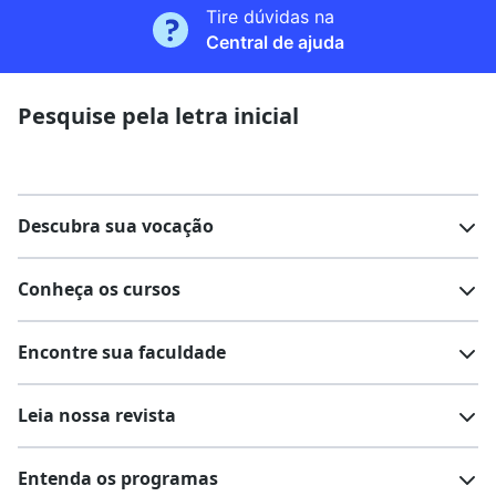
Tire dúvidas na
Central de ajuda
Pesquise pela letra inicial
Descubra sua vocação
Conheça os cursos
Teste vocacional
Lista de profissões
Encontre sua faculdade
Salários na sua região
Lista de cursos
Cursos de graduação
Leia nossa revista
Cursos de pós-graduação
Cursos livres
Lista de faculdades
Faculdades na sua cidade
Entenda os programas
Cursos técnicos
Cursos a distância (EaD)
Comunidade Quero