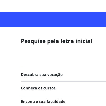
Pesquise pela letra inicial
Descubra sua vocação
Conheça os cursos
Teste vocacional
Encontre sua faculdade
Lista de profissões