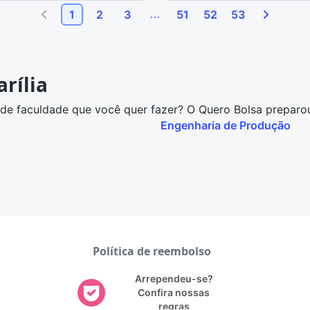
1
2
3
51
52
53
rília
de faculdade que você quer fazer? O Quero Bolsa preparou 
Engenharia de Produção
Política de reembolso
Arrependeu-se?
Confira nossas
regras