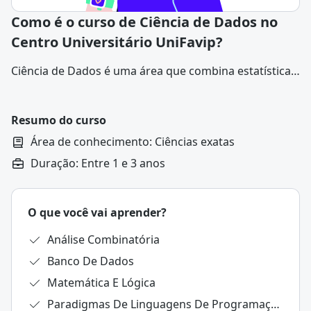
Como é o curso de Ciência de Dados no
Centro Universitário UniFavip?
Ciência de Dados é uma área que combina estatística,
programação e conhecimento de negócios para
extrair informações úteis e insights a partir de
grandes volumes de dados (os chamados big data).
Resumo do curso
Área de conhecimento: Ciências exatas
Duração: Entre 1 e 3 anos
O que você vai aprender?
Análise Combinatória
Banco De Dados
Matemática E Lógica
Paradigmas De Linguagens De Programação Em Python