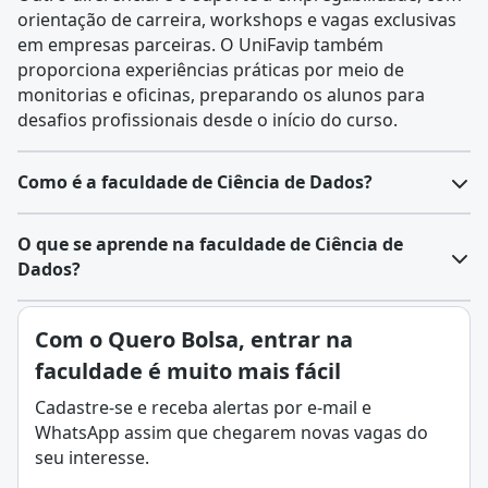
orientação de carreira, workshops e vagas exclusivas
em empresas parceiras. O UniFavip também
proporciona experiências práticas por meio de
monitorias e oficinas, preparando os alunos para
desafios profissionais desde o início do curso.
Como é a faculdade de Ciência de Dados?
O
curso de Ciência de Dados
forma profissionais
O que se aprende na faculdade de Ciência de
capazes de trabalhar com coleta, tratamento, análise e
Dados?
interpretação de dados em diferentes contextos.
Dependendo da instituição, o curso pode ser
Ciência de Dados é uma área que combina estatística,
Com o Quero Bolsa, entrar na
oferecido como
bacharelado
,
tecnológico
ou
pós-
programação e conhecimento de negócios para
graduação
, com duração média de 2 a 4 anos.
faculdade é muito mais fácil
extrair informações úteis e insights a partir de
A formação combina disciplinas das áreas de
grandes volumes de dados (os chamados big data).
Cadastre-se e receba alertas por e-mail e
tecnologia da informação, estatística, matemática e
Na prática, o cientista de dados coleta, organiza,
WhatsApp assim que chegarem novas vagas do
negócios, além de oferecer uma base sólida em
analisa e interpreta dados com o objetivo de apoiar a
seu interesse.
programação e inteligência artificial.
tomada de decisões estratégicas em empresas e