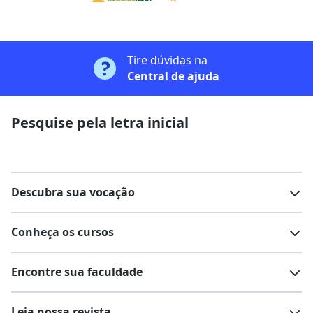
Tire dúvidas na
Central de ajuda
Pesquise pela letra inicial
Descubra sua vocação
Conheça os cursos
Teste vocacional
Lista de profissões
Encontre sua faculdade
Salários na sua região
Lista de cursos
Cursos de graduação
Leia nossa revista