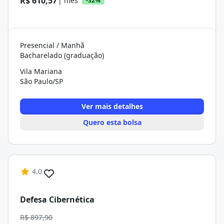
R$ 610,57
| mês
-32%
Presencial / Manhã
Bacharelado (graduação)
Vila Mariana
São Paulo/SP
Ver mais detalhes
Quero esta bolsa
4.0
Defesa Cibernética
R$ 897,90