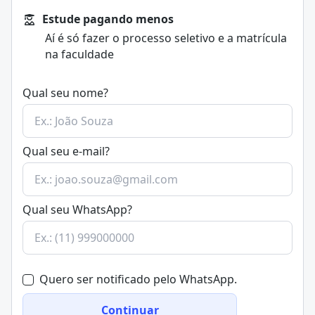
de forma mais rápida/dinâmica em instituições de
Estude pagando menos
ensino.
Aí é só fazer o processo seletivo e a matrícula
Além disso, há possibilidade de formação em
curso
na faculdade
técnico de Serviços Jurídicos
, para quem deseja uma
formação mais enxuta e de nível médio na área.
Encontre bolsas de estudo para o curso de Serviços
Qual seu nome?
Jurídicos e Notariais
Qual seu e-mail?
Qual seu WhatsApp?
Quero ser notificado pelo WhatsApp.
Continuar