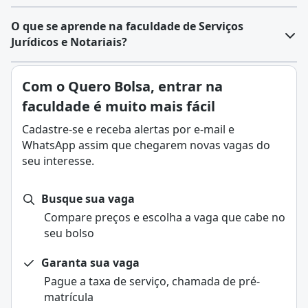
O que se aprende na faculdade de Serviços
Jurídicos e Notariais?
O curso de Serviços Jurídicos e Notariais é
Com o Quero Bolsa, entrar na
disponibilizado como um curso de graduação,
faculdade é muito mais fácil
ofertado nas modalidades presencial, semipresencial
e a distância (EaD), e duração média de quatro
Cadastre-se e receba alertas por e-mail e
semestres (dois anos) ao estudante.
WhatsApp assim que chegarem novas vagas do
De acordo com as ofertas presentes na Quero Bolsa, a
seu interesse.
formação em Serviços Jurídicos e Notariais poderá ser
realizada entre o período entre um e dois anos ou
Busque sua vaga
período superior aos dois anos para a conclusão.
Compare preços e escolha a vaga que cabe no
O objetivo deste curso, ligado às áreas de Direito e
seu bolso
Administração, é a habilitação de profissionais em
atividades de apoio técnico-administrativo em diversas
Garanta sua vaga
organizações, como cartórios e escritórios jurídicos.
Pague a taxa de serviço, chamada de pré-
Com a formação em cursos superiores de tecnologia
matrícula
(tecnológicos), o profissional obtém a especialização