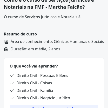
Notariais na FMF - Martha Falcão?
O curso de Serviços Jurídicos e Notariais é
disponibilizado como um curso de graduação,
ofertado nas modalidades presencial, semipresencial
e a distância (EaD), e duração média de quatro
Resumo do curso
semestres (dois anos) ao estudante.
Área de conhecimento: Ciênicas Humanas e Sociais
Duração: em média, 2 anos
O que você vai aprender?
Direito Civil - Pessoas E Bens
Direito Civil - Coisas
Direito Civil - Familia
Direito Civil - Negócio Jurídico