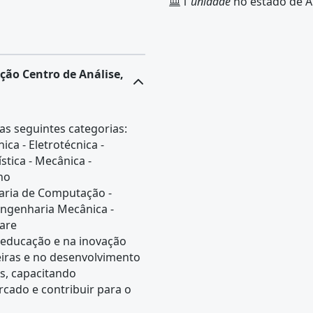
1
unidade
no estado de 
ção Centro de Análise,
s seguintes categorias:
ica - Eletrotécnica -
tica - Mecânica -
ho
aria de Computação -
Engenharia Mecânica -
are
educação e na inovação
neiras e no desenvolvimento
s, capacitando
cado e contribuir para o