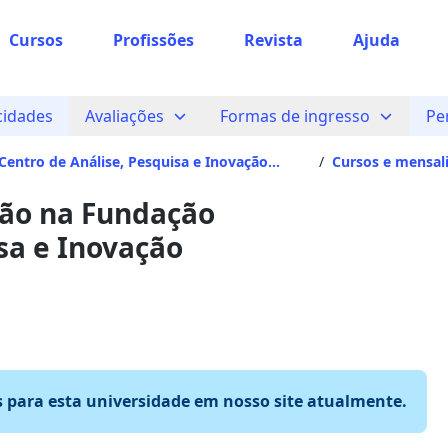
Cursos
Profissões
Revista
Ajuda
cidades
Avaliações
Formas de ingresso
Pe
entro de Análise, Pesquisa e Inovação
/
Cursos e mensal
ca
ção na Fundação
sa e Inovação
s para esta universidade em nosso site atualmente.