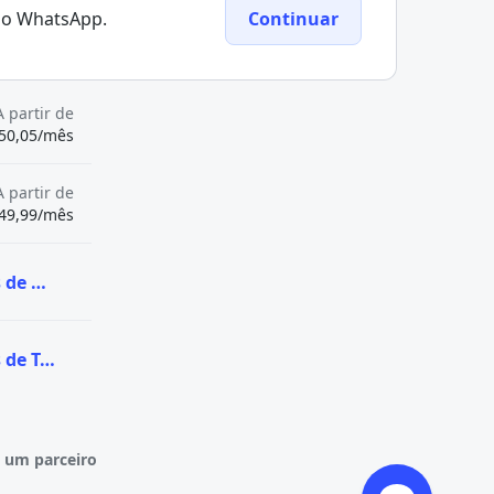
elo WhatsApp.
Continuar
A partir de
50,05/mês
A partir de
49,99/mês
Ver todas as vagas de Graduação na Fundação Centro de Análise, Pesquisa e Inovação Tecnológica
Ver todas as vagas de Técnico na Fundação Centro de Análise, Pesquisa e Inovação Tecnológica
 um parceiro