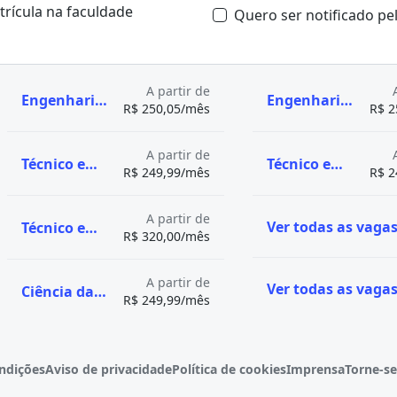
atrícula na faculdade
Quero ser notificado p
A partir de
Engenharia de Software
Engenharia Mecânica
R$ 250,05/mês
R$ 2
A partir de
Técnico em Automação Industrial
Técnico em Eletrônica
R$ 249,99/mês
R$ 2
A partir de
Técnico em Eletrotécnica
R$ 320,00/mês
A partir de
Ciência da Computação
R$ 249,99/mês
ndições
Aviso de privacidade
Política de cookies
Imprensa
Torne-se