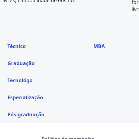
livres) e modalidade de ensino.
fo
liv
Técnico
MBA
Graduação
Tecnológo
Especialização
Pós-graduação