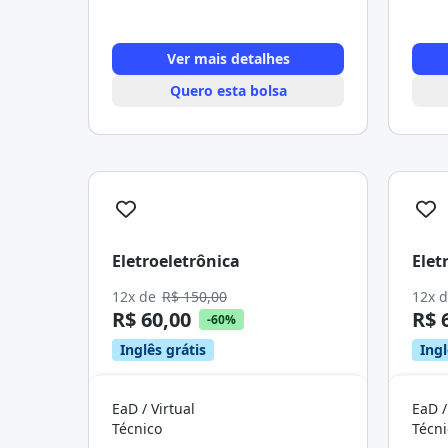
Ver mais detalhes
Quero esta bolsa
Eletroeletrônica
Elet
12x de
R$ 150,00
12x 
R$ 60,00
R$ 
-60%
Inglês grátis
Ingl
EaD / Virtual
EaD /
Técnico
Técni