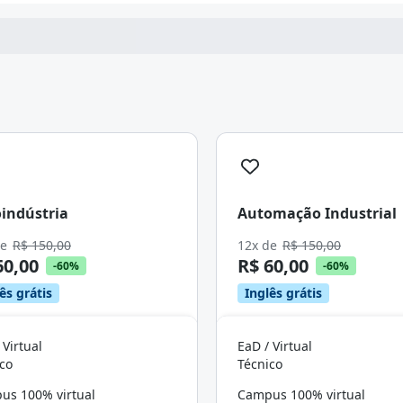
Continuar
indústria
Automação Industrial
de
R$ 150,00
12x de
R$ 150,00
60,00
R$ 60,00
-60%
-60%
ês grátis
Inglês grátis
 Virtual
EaD / Virtual
co
Técnico
us 100% virtual
Campus 100% virtual