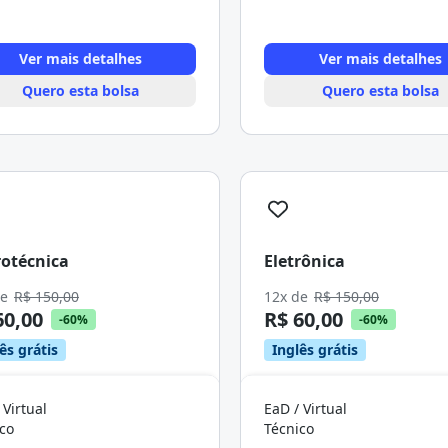
Ver mais detalhes
Ver mais detalhes
Quero esta bolsa
Quero esta bolsa
rotécnica
Eletrônica
de
R$ 150,00
12x de
R$ 150,00
60,00
R$ 60,00
-60%
-60%
ês grátis
Inglês grátis
 Virtual
EaD / Virtual
co
Técnico