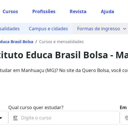
Cursos
Profissões
Revista
Ajuda
 sabe o que você quer estudar?
salidades
Campus e cidades
Formas de ingresso
os te guiar no caminho ideal para seus estudos
Educa Brasil Bolsa
/
Cursos e mensalidades
tituto Educa Brasil Bolsa - 
Sim, já sei
tudar em Manhuaçu (MG)? No site da Quero Bolsa, você co
na Instituto Educa Brasil Bolsa! Escolha a sua bolsa em um d
rtas de até 74%.
Ainda não sei
Qual curso quer estudar?
Em 