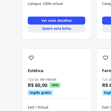
Campus 100% virtual
Camp
Ver mais detalhes
Quero esta bolsa
Estética
Far
12x de
R$ 150,00
12x 
R$ 60,00
R$ 
-60%
Inglês grátis
Ingl
EaD / Virtual
EaD /