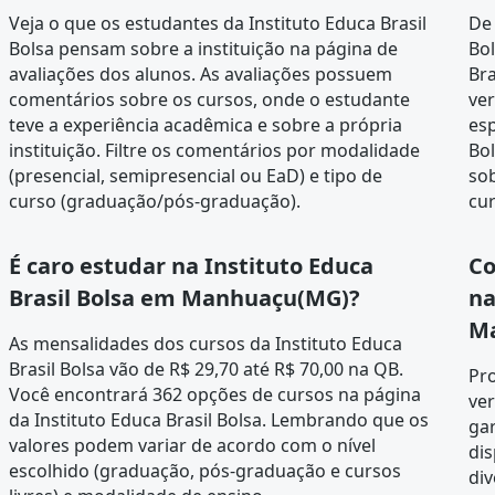
Veja o que os estudantes da Instituto Educa Brasil
De
Bolsa pensam sobre a instituição na página de
Bol
avaliações dos alunos
. As avaliações possuem
Br
comentários sobre os cursos, onde o estudante
ver
teve a experiência acadêmica e sobre a própria
esp
instituição. Filtre os comentários por modalidade
Bo
(presencial, semipresencial ou EaD) e tipo de
sob
curso (graduação/pós-graduação).
cur
É caro estudar na Instituto Educa
Co
Brasil Bolsa em Manhuaçu(MG)?
na
M
As mensalidades dos cursos da Instituto Educa
Brasil Bolsa vão de R$ 29,70 até R$ 70,00 na QB.
Pr
Você encontrará 362 opções de cursos na página
ver
da
Instituto Educa Brasil Bolsa
. Lembrando que os
gar
valores podem variar de acordo com o nível
dis
escolhido (graduação, pós-graduação e cursos
div