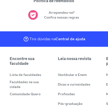
Política de reembolso
Arrependeu-se?
Confira nossas regras
Tire dúvidas na
Central de ajuda
Encontre sua
Leia nossa revista
faculdade
Lista de faculdades
Vestibular e Enem
N
Faculdades na sua
Dicas e curiosidades
cidade
Comunidade Quero
Profissões
M
Pós-graduação
S