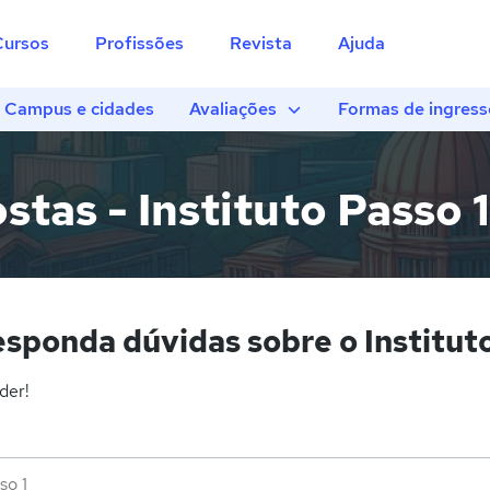
Cursos
Profissões
Revista
Ajuda
Campus e cidades
Avaliações
Formas de ingress
tas - Instituto Passo 1
sponda dúvidas sobre o Instituto
der!