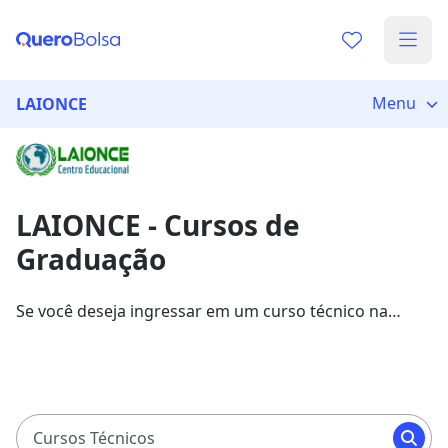
Já sabe o que você quer estudar?
Vamos te guiar no caminho ideal para seus estudos
Menu
LAIONCE
0%
LAIONCE - Cursos de
Sim, já sei
Graduação
Se você deseja ingressar em um curso técnico na
Ainda não sei
LAIONCE, veja as oportunidades listadas pela Quero
Bolsa. Aqui, você pode garantir sua bolsa com
descontos de até 60%.
Cursos Técnicos