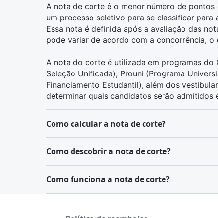
A nota de corte é o menor número de pontos 
um processo seletivo para se classificar para
Essa nota é definida após a avaliação das not
pode variar de acordo com a concorrência, o c
A nota do corte é utilizada em programas d
Seleção Unificada),
Prouni
(Programa Universi
Financiamento Estudantil), além dos vestibular
determinar quais candidatos serão admitidos
Como calcular a nota de corte?
Calcular a nota de corte é um processo que 
Como descobrir a nota de corte?
instituição ou pelo processo seletivo específi
estabelecida após a análise das notas de tod
Após realizar o Enem, os candidatos recebem
Como funciona a nota de corte?
consideração a quantidade de vagas disponív
das áreas do conhecimento e na redação. Ess
de seleção, como Sisu, Prouni e Fies. Portant
Durante o período de inscrição, as notas de co
Em processos como o Sisu (
Sistema de Seleç
representam a menor pontuação necessária par
atualizada diariamente durante o período de 