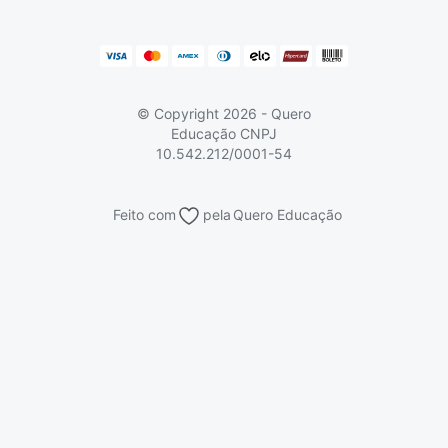
Pronatec
Sisutec
Atendimento e suporte
Matrícula e validação
Encceja
Vs Mais Estudo/Neora
Educa Brasil
© Copyright 2026 - Quero
Educação
CNPJ
10.542.212/0001-54
Feito com
pela
Quero Educação