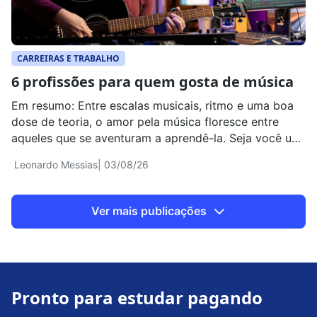
CARREIRAS E TRABALHO
6 profissões para quem gosta de música​
Em resumo: Entre escalas musicais, ritmo e uma boa
dose de teoria, o amor pela música floresce entre
aqueles que se aventuram a aprendê-la. Seja você um
músico em formação ou um instrumentista experiente,
Leonardo Messias
| 03/08/26
saiba que a paixão pela quarta arte pode ser
transformada em uma carreira de sucesso. Para te
ajudar a analisar todas […]
Ver mais publicações
Pronto para estudar pagando