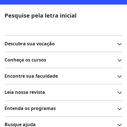
Pesquise pela letra inicial
Descubra sua vocação
Conheça os cursos
Teste vocacional
Lista de profissões
Encontre sua faculdade
Salários na sua região
Lista de cursos
Cursos de graduação
Leia nossa revista
Cursos de pós-graduação
Cursos livres
Lista de faculdades
Faculdades na sua cidade
Entenda os programas
Cursos técnicos
Cursos a distância (EaD)
Comunidade Quero
Vestibular e Enem
Dicas e curiosidades
Escolas
Cursos gratuitos
Busque ajuda