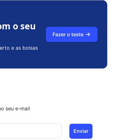
om o seu
Fazer o teste
erto e as bolsas
no seu e-mail
Enviar