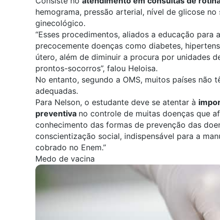
Consiste no
atendimento em consultas de rotin
hemograma, pressão arterial, nível de glicose no
ginecológico.
“Esses procedimentos, aliados a educação para a
precocemente doenças como diabetes, hipertens
útero, além de diminuir a procura por unidades
prontos-socorros”, falou Heloisa.
No entanto, segundo a OMS, muitos países não t
adequadas.
Para Nelson, o estudante deve se atentar à
impor
preventiva
no controle de muitas doenças que af
conhecimento das formas de prevenção das doen
conscientização social, indispensável para a ma
cobrado no Enem.”
Medo de vacina