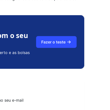
om o seu
Fazer o teste
erto e as bolsas
no seu e-mail