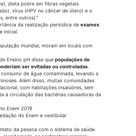
le), dieta pobre em fibras vegetais
ígado), vírus (HPV no câncer de útero) e o
 entre outros).”
rtância da realização periódica de
exames
inicial.
 população mundial, moram em locais com
a de Ensino pH disse que
populações de
oderiam ser evitadas ou controladas
.
ao consumo de água contaminada, levando a
rminoses. Além disso, muitas comunidades
cional, com habitações insalubres, sem
ta a circulação das bactérias causadoras da
 no Enem 2019
 redação do Enem e vestibular
ontato da pessoa com o sistema de saúde.