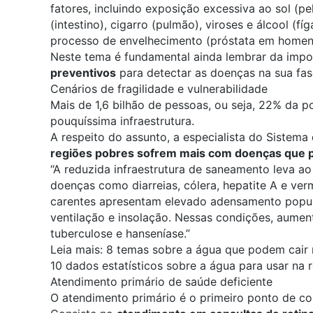
fatores, incluindo exposição excessiva ao sol (pe
(intestino), cigarro (pulmão), viroses e álcool (f
processo de envelhecimento (próstata em homens,
Neste tema é fundamental ainda lembrar da impo
preventivos
para detectar as doenças na sua fase 
Cenários de fragilidade e vulnerabilidade
Mais de 1,6 bilhão de pessoas, ou seja, 22% da
pouquíssima infraestrutura.
A respeito do assunto, a especialista do Sistem
regiões pobres sofrem mais com doenças que p
“A reduzida infraestrutura de saneamento leva 
doenças como diarreias, cólera, hepatite A e ve
carentes apresentam elevado adensamento popula
ventilação e insolação. Nessas condições, aumen
tuberculose e hanseníase.”
Leia mais:
8 temas sobre a água que podem cair
10 dados estatísticos sobre a água para usar na
Atendimento primário de saúde deficiente
O atendimento primário é o primeiro ponto de c