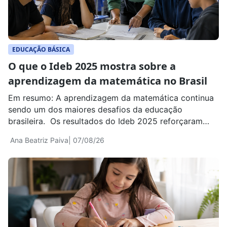
EDUCAÇÃO BÁSICA
O que o Ideb 2025 mostra sobre a
aprendizagem da matemática no Brasil
Em resumo: A aprendizagem da matemática continua
sendo um dos maiores desafios da educação
brasileira. Os resultados do Ideb 2025 reforçaram
esse cenário ao mostrar que, apesar dos avanços em
Ana Beatriz Paiva
| 07/08/26
alguns indicadores da Educação Básica, muitos
estudantes ainda concluem o Ensino Médio sem
dominar habilidades essenciais da disciplina. Para
muitas famílias, esses dados levantam uma […]