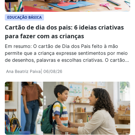
EDUCAÇÃO BÁSICA
Cartão de dia dos pais: 6 ideias criativas
para fazer com as crianças
Em resumo: O cartão de Dia dos Pais feito à mão
permite que a criança expresse sentimentos por meio
de desenhos, palavras e escolhas criativas. O cartão
acompanha um presente, mas também registra a
Ana Beatriz Paiva
| 06/08/26
forma como a criança percebe e valoriza a pessoa
homenageada. A atividade também pode envolver
diferentes configurações familiares. O cartão pode
[…]