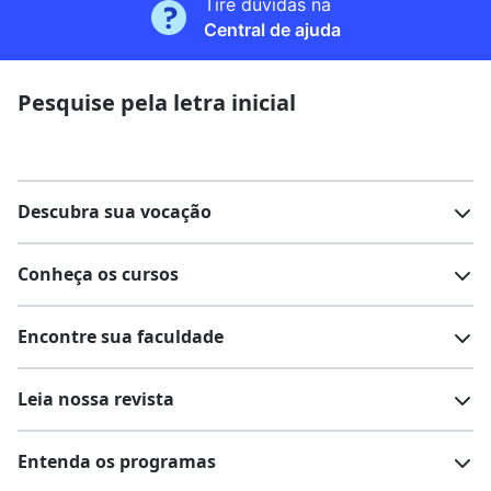
Tire dúvidas na
Central de ajuda
Pesquise pela letra inicial
Descubra sua vocação
Conheça os cursos
Teste vocacional
Lista de profissões
Encontre sua faculdade
Salários na sua região
Lista de cursos
Cursos de graduação
Leia nossa revista
Cursos de pós-graduação
Cursos livres
Lista de faculdades
Faculdades na sua cidade
Entenda os programas
Cursos técnicos
Cursos a distância (EaD)
Comunidade Quero
Vestibular e Enem
Dicas e curiosidades