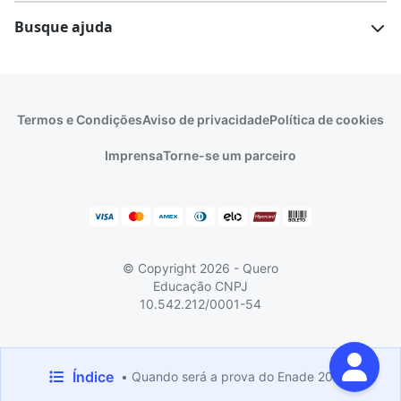
Escolas
Cursos gratuitos
Busque ajuda
Profissões
Pós-graduação
Notas de corte
Enem
Idiomas
Cursos técnicos
Manual do Enem
Sisu
Sobre o Quero Bolsa
Primeiros passos
Termos e Condições
Aviso de privacidade
Política de cookies
Escolas
Prouni
Fies
Reembolso e cancelamento
Financeiro e regras
Imprensa
Torne-se um parceiro
Pronatec
Sisutec
Atendimento e suporte
Matrícula e validação
Encceja
Vs Mais Estudo/Neora
Educa Brasil
© Copyright 2026 - Quero
Educação
CNPJ
10.542.212/0001-54
Feito com
pela
Quero Educação
Índice
• Quando será a prova do Enade 2026?