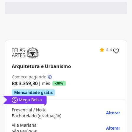
4.4
Arquitetura e Urbanismo
Comece pagando
R$ 3.359,30
| mês
-30%
Mensalidade grátis
Mega Bolsa
Presencial / Noite
Alterar
Bacharelado (graduação)
Vila Mariana
Alterar
São Paulo/SP