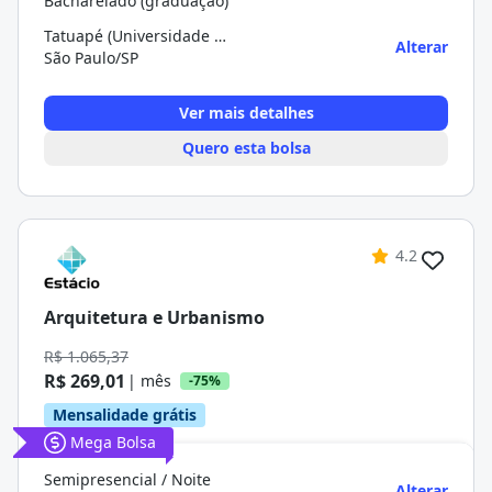
Bacharelado (graduação)
Tatuapé (Universidade De São Paulo)
Alterar
São Paulo/SP
Ver mais detalhes
Quero esta bolsa
4.2
Arquitetura e Urbanismo
R$ 1.065,37
R$ 269,01
| mês
-75%
Mensalidade grátis
Mega Bolsa
Semipresencial / Noite
Alterar