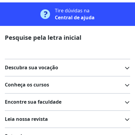
Tire dúvidas na
Central de ajuda
Pesquise pela letra inicial
Descubra sua vocação
Conheça os cursos
Teste vocacional
Lista de profissões
Encontre sua faculdade
Salários na sua região
Lista de cursos
Cursos de graduação
Leia nossa revista
Cursos de pós-graduação
Cursos livres
Lista de faculdades
Faculdades na sua cidade