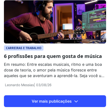
CARREIRAS E TRABALHO
6 profissões para quem gosta de música​
Em resumo: Entre escalas musicais, ritmo e uma boa
dose de teoria, o amor pela música floresce entre
aqueles que se aventuram a aprendê-la. Seja você um
músico em formação ou um instrumentista experiente,
Leonardo Messias
| 03/08/26
saiba que a paixão pela quarta arte pode ser
transformada em uma carreira de sucesso. Para te
ajudar a analisar todas […]
Ver mais publicações