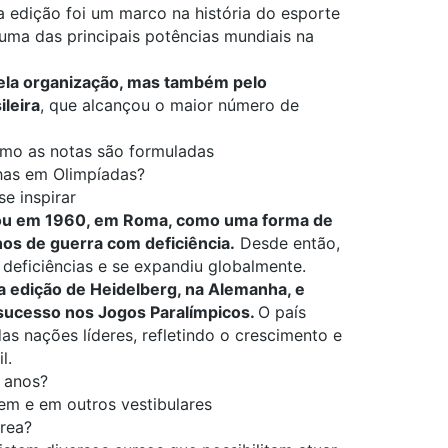
a edição foi um marco na história do esporte
 uma das principais potências mundiais na
ela organização, mas também pelo
leira
, que alcançou o maior número de
omo as notas são formuladas
has em Olimpíadas?
se inspirar
çou em 1960, em Roma, como uma forma de
os de guerra com deficiência.
Desde então,
 deficiências e se expandiu globalmente.
na edição de Heidelberg, na Alemanha, e
sucesso nos Jogos Paralímpicos.
O país
 nações líderes, refletindo o crescimento e
​.
 anos?
em e em outros vestibulares
área?