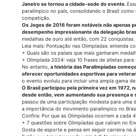
Janeiro se tornou a cidade-sede do evento.
Ess
paralímpico no país, consolidando o Brasil como
competição.
Os Jogos de 2016 foram notáveis não apenas p
desempenho impressionante da delegação brasi
medalhas de ouro até então, com 22 conquistas.
Leia mais:
Pontuação nas Olimpíadas: entenda c
+
Quais são os países que mais ganharam medal
+
Olimpíada 2024: veja 10 frases de atletas para 
No entanto,
a história das Paralimpíadas come
oferecer oportunidades esportivas para veteran
o evento evoluiu para incluir uma ampla gama de
O Brasil participou pela primeira vez em 1972, 
desde então, vem aumentando sua presença e 
passou de uma participação modesta para uma das
a importância do movimento paralímpico no Brasil
Confira:
Por que as Olimpíadas ocorrem a cada 4
+
7 questões sobre Olimpíadas que caíram no En
Gosta de esporte e pensa em seguir carreira na 