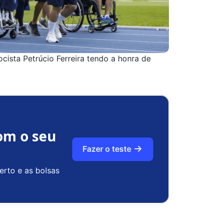
ocista Petrúcio Ferreira tendo a honra de
om o seu
Fazer o teste
erto e as bolsas