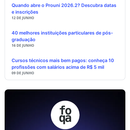
Quando abre o Prouni 2026.2? Descubra datas
e inscrições
12 DE JUNHO
40 melhores instituições particulares de pós-
graduação
16 DE JUNHO
Cursos técnicos mais bem pagos: conheça 10
profissões com salários acima de R$ 5 mil
09 DE JUNHO