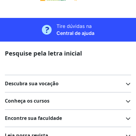
Tire dúvidas na
Central de ajuda
Pesquise pela letra inicial
Descubra sua vocação
Conheça os cursos
Teste vocacional
Lista de profissões
Encontre sua faculdade
Salários na sua região
Lista de cursos
Cursos de graduação
Leia nossa revista