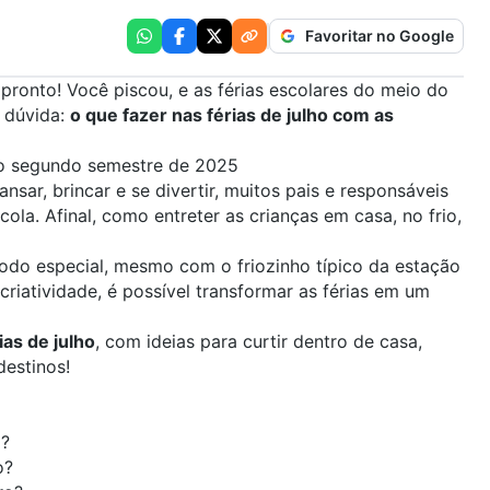
Favoritar no Google
pronto! Você piscou, e as férias escolares do meio do
 dúvida:
o que fazer nas férias de julho com as
 o segundo semestre de 2025
ar, brincar e se divertir, muitos pais e responsáveis
la. Afinal, como entreter as crianças em casa, no frio,
ríodo especial, mesmo com o friozinho típico da estação
iatividade, é possível transformar as férias em um
ias de julho
, com
ideias para curtir
dentro de casa,
destinos!
o?
o?