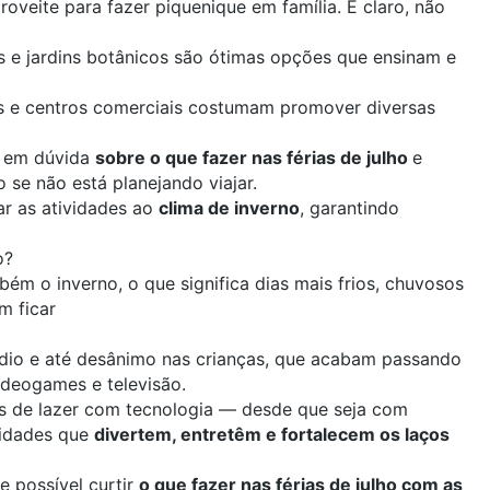
proveite para fazer piquenique em família. E claro, não
nas e jardins botânicos são ótimas opções que ensinam e
ras e centros comerciais costumam promover diversas
á em dúvida
sobre o que fazer nas férias de julho
e
 se não está planejando viajar.
r as atividades ao
clima de inverno
, garantindo
o?
bém o inverno, o que significa dias mais frios, chuvosos
m ficar
adas.
édio e até desânimo nas crianças, que acabam passando
videogames e televisão.
 de lazer com tecnologia — desde que seja com
vidades que
divertem, entretêm e fortalecem os laços
e possível curtir
o que fazer nas férias de julho com as