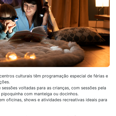
entros culturais
têm programação especial de férias e
ções.
ou sessões voltadas para as crianças, com sessões pela
a pipoquinha com manteiga ou docinhos.
em oficinas, shows e atividades recreativas ideais para