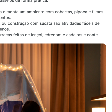
asseios de forma prática:
na e monte um ambiente com cobertas, pipoca e filmes
entos.
es ou construção com sucata são atividades fáceis de
enos.
acas feitas de lençol, edredom e cadeiras e conte