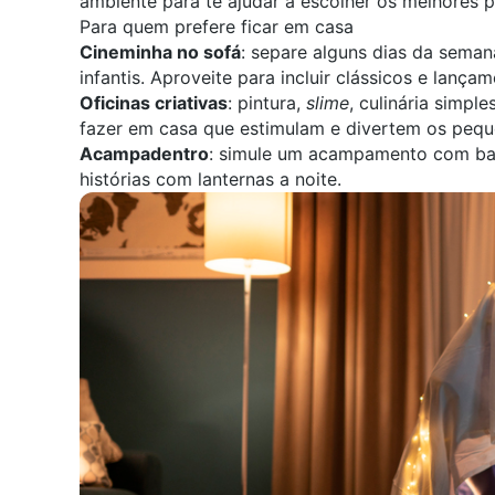
ambiente para te ajudar a escolher os melhores p
Para quem prefere ficar em casa
Cineminha no sofá
: separe alguns dias da sema
infantis. Aproveite para incluir clássicos e lançam
Oficinas criativas
: pintura,
slime
, culinária simpl
fazer em casa que estimulam e divertem os pequ
Acampadentro
: simule um acampamento com barr
histórias com lanternas a noite.