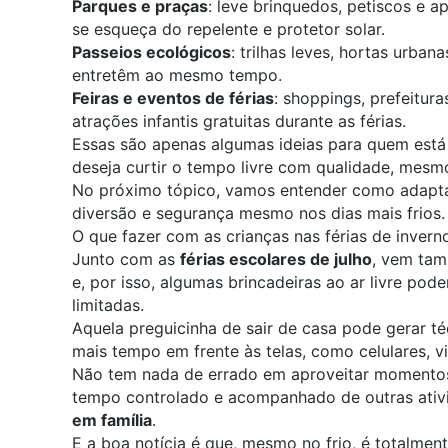
Parques e praças
: leve brinquedos, petiscos e a
se esqueça do repelente e protetor solar.
Passeios ecológicos
: trilhas leves, hortas urba
entretêm ao mesmo tempo.
Feiras e eventos de férias
: shoppings, prefeitu
atrações infantis gratuitas durante as férias.
Essas são apenas algumas ideias para quem est
deseja curtir o tempo livre com qualidade, mesmo
No próximo tópico, vamos entender como adapta
diversão e
segurança mesmo nos dias mais frios
.
O que fazer com as crianças nas férias de invern
Junto com as
férias escolares de julho
, vem tam
e, por isso, algumas brincadeiras ao ar livre pode
limit
Aquela preguicinha de sair de casa pode gerar t
mais tempo em frente às telas
, como celulares, 
Não tem nada de errado em aproveitar momentos
tempo controlado e acompanhado de outras ati
em família
.
E a boa notícia é que, mesmo no frio, é totalment