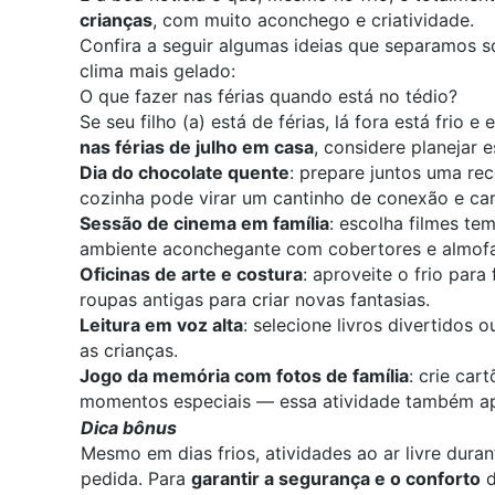
crianças
, com muito aconchego e criatividade.
Confira a seguir algumas ideias que separamos 
clima mais gelado:
O que fazer nas férias quando está no tédio?
Se seu filho (a) está de férias, lá fora está frio
nas férias de julho
em casa
, considere planejar 
Dia do chocolate quente
: prepare juntos uma rec
cozinha pode virar um cantinho de conexão e cari
Sessão de cinema em família
: escolha filmes tem
ambiente aconchegante com cobertores e almof
Oficinas de arte e costura
: aproveite o frio par
roupas antigas para criar novas fantasias.
Leitura em voz alta
: selecione livros divertidos 
as crianças.
Jogo da memória com fotos de família
: crie ca
momentos especiais — essa atividade também apr
Dica bônus
Mesmo em dias frios, atividades ao ar livre dur
pedida. Para
garantir a segurança e o conforto
d