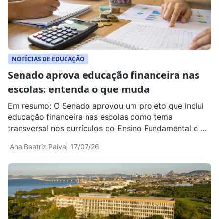
NOTÍCIAS DE EDUCAÇÃO
Senado aprova educação financeira nas
escolas; entenda o que muda
Em resumo: O Senado aprovou um projeto que inclui
educação financeira nas escolas como tema
transversal nos currículos do Ensino Fundamental e do
Ensino Médio. O texto ainda não virou lei e voltará
Ana Beatriz Paiva
| 17/07/26
para análise da Câmara dos Deputados. A proposta
ganhou destaque porque trata de um assunto cada
vez mais presente na vida das […]