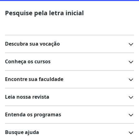
Pesquise pela letra inicial
Descubra sua vocação
Conheça os cursos
Teste vocacional
Lista de profissões
Encontre sua faculdade
Salários na sua região
Lista de cursos
Cursos de graduação
Leia nossa revista
Cursos de pós-graduação
Cursos livres
Lista de faculdades
Faculdades na sua cidade
Entenda os programas
Cursos técnicos
Cursos a distância (EaD)
Comunidade Quero
Vestibular e Enem
Dicas e curiosidades
Escolas
Cursos gratuitos
Busque ajuda
Profissões
Pós-graduação