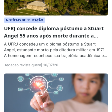
NOTÍCIAS DE EDUCAÇÃO
UFRJ concede diploma póstumo a Stuart
Angel 55 anos após morte durante a
ditadura militar
A UFRJ concedeu um diploma póstumo a Stuart
Angel, estudante morto pela ditadura militar em 1971.
A homenagem reconhece sua trajetória acadêmica e
integra ações de reparação histórica.
redacao revista quero
| 16/07/26