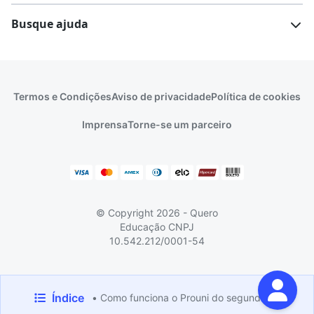
Escolas
Cursos gratuitos
Busque ajuda
Profissões
Pós-graduação
Notas de corte
Enem
Idiomas
Cursos técnicos
Manual do Enem
Sisu
Sobre o Quero Bolsa
Primeiros passos
Termos e Condições
Aviso de privacidade
Política de cookies
Escolas
Prouni
Fies
Reembolso e cancelamento
Financeiro e regras
Imprensa
Torne-se um parceiro
Pronatec
Sisutec
Atendimento e suporte
Matrícula e validação
Encceja
Vs Mais Estudo/Neora
Educa Brasil
© Copyright 2026 - Quero
Educação
CNPJ
10.542.212/0001-54
Feito com
pela
Quero Educação
Índice
• Como funciona o Prouni do segundo semestre