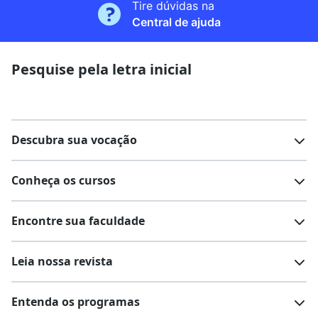
Tire dúvidas na
Central de ajuda
Pesquise pela letra inicial
Descubra sua vocação
Conheça os cursos
Teste vocacional
Lista de profissões
Encontre sua faculdade
Salários na sua região
Lista de cursos
Cursos de graduação
Leia nossa revista
Cursos de pós-graduação
Cursos livres
Lista de faculdades
Faculdades na sua cidade
Entenda os programas
Cursos técnicos
Cursos a distância (EaD)
Comunidade Quero
Vestibular e Enem
Dicas e curiosidades