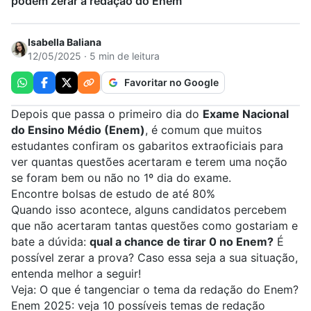
podem zerar a redação do Enem
Isabella Baliana
12/05/2025 · 5 min de leitura
Favoritar no Google
Depois que passa o primeiro dia do
Exame Nacional
do Ensino Médio (
Enem
)
, é comum que muitos
estudantes confiram os gabaritos extraoficiais para
ver quantas questões acertaram e terem uma noção
se foram bem ou não no 1º dia do exame.
Encontre bolsas de estudo de até 80%
Quando isso acontece, alguns candidatos percebem
que não acertaram tantas questões como gostariam e
bate a dúvida:
qual a chance de tirar 0 no Enem?
É
possível zerar a prova? Caso essa seja a sua situação,
entenda melhor a seguir!
Veja:
O que é tangenciar o tema da redação do Enem?
Enem 2025: veja 10 possíveis temas de redação